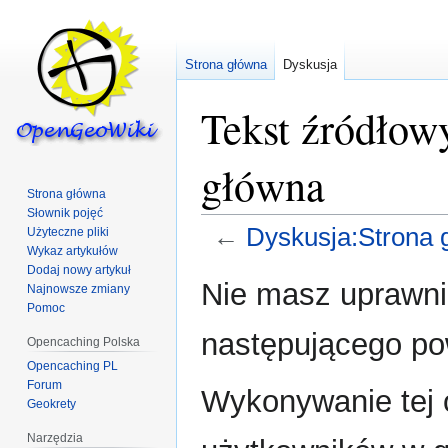
Strona główna
Dyskusja
Tekst źródłow
główna
Strona główna
Słownik pojęć
←
Dyskusja:Strona 
Użyteczne pliki
Wykaz artykułów
Dodaj nowy artykuł
Przejdź
Przejdź
Nie masz uprawnie
Najnowsze zmiany
do
do
Pomoc
nawigacji
wyszukiwania
następującego p
Opencaching Polska
Opencaching PL
Forum
Wykonywanie tej o
Geokrety
Narzędzia