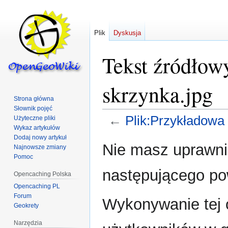
Plik
Dyskusja
Tekst źródłow
skrzynka.jpg
Strona główna
Słownik pojęć
←
Plik:Przykładowa 
Użyteczne pliki
Wykaz artykułów
Dodaj nowy artykuł
Przejdź
Przejdź
Nie masz uprawnie
Najnowsze zmiany
do
do
Pomoc
nawigacji
wyszukiwania
następującego p
Opencaching Polska
Opencaching PL
Forum
Wykonywanie tej o
Geokrety
Narzędzia