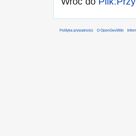
Wróć do
Plik:Prz
Polityka prywatności
O OpenGeoWiki
Info